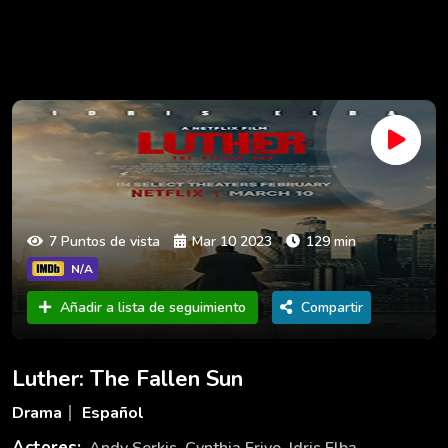
7 Puntos de vista
Mar 10 2023
129 min
N/A
Añadir a lista de seguimiento
Compartir
Luther: The Fallen Sun
Drama
Español
Actores:
Andy Serkis
,
Cynthia Erivo
,
Idris Elba