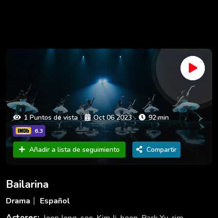
1 Puntos de vista
Oct 06 2023
92 min
6.3
Añadir a lista de seguimiento
Compartir
Bailarina
Drama
Español
Actores:
Jeon Jong-seo
,
Kim Ji-hoon
,
Park Yu-rim