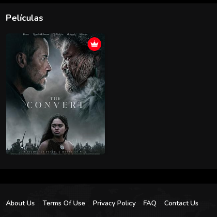
Películas
About Us
Terms Of Use
Privacy Policy
FAQ
Contact Us